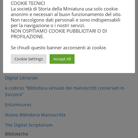
COOKIE TECNICI
29
30
La società di Storia della Miniatura usa solo cookie
anonimi e necessari al buon funzionamento del sito.
Non raccolgono dati personali e sono indispensabili
« Feb
Ott »
per la navigazione o i nostri servizi.
NON OSPITIAMO COOKIE PUBBLICITARI O DI
PROFILAZIONE.
Links
Se chiudi questo banner acconsenti ai cookie.
Banche dati
Cookie Settings
Accept All
Certissima signa
Digital Librarian
e-codices “Biblioteca virtuale dei manoscritti conservati in
Svizzera”
Enluminures
Nuova Biblioteca Manoscritta
The Digital Scriptorium
Biblioteche