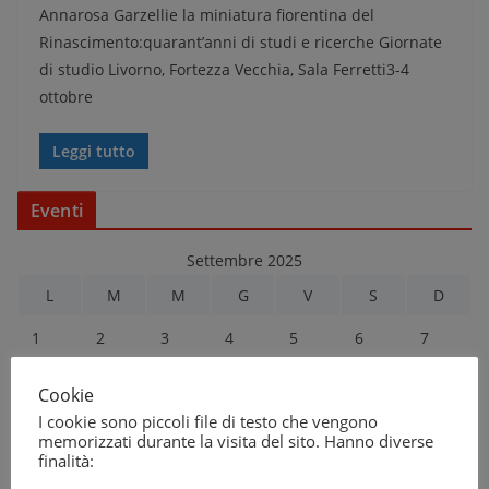
Annarosa Garzellie la miniatura fiorentina del
Rinascimento:quarant’anni di studi e ricerche Giornate
di studio Livorno, Fortezza Vecchia, Sala Ferretti3-4
ottobre
Leggi tutto
Eventi
Settembre 2025
L
M
M
G
V
S
D
1
2
3
4
5
6
7
8
9
10
11
12
13
14
Cookie
I cookie sono piccoli file di testo che vengono
15
16
17
18
19
20
21
memorizzati durante la visita del sito. Hanno diverse
finalità:
22
23
24
25
26
27
28