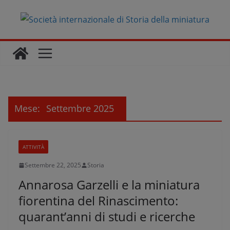
Salta
al
contenuto
Mese:
Settembre 2025
ATTIVITÀ
Settembre 22, 2025
Storia
Annarosa Garzelli e la miniatura
fiorentina del Rinascimento:
quarant’anni di studi e ricerche