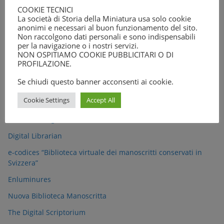
COOKIE TECNICI
31
La società di Storia della Miniatura usa solo cookie
anonimi e necessari al buon funzionamento del sito.
Non raccolgono dati personali e sono indispensabili
« Lug
per la navigazione o i nostri servizi.
NON OSPITIAMO COOKIE PUBBLICITARI O DI
PROFILAZIONE.
Links
Se chiudi questo banner acconsenti ai cookie.
Banche dati
Cookie Settings
Accept All
Certissima signa
Digital Librarian
e-codices “Biblioteca virtuale dei manoscritti conservati in
Svizzera”
Enluminures
Nuova Biblioteca Manoscritta
The Digital Scriptorium