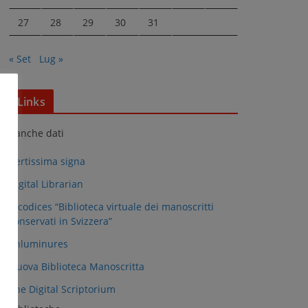
27
28
29
30
31
« Set
Lug »
Links
Banche dati
Certissima signa
Digital Librarian
e-codices “Biblioteca virtuale dei manoscritti
conservati in Svizzera”
Enluminures
Nuova Biblioteca Manoscritta
The Digital Scriptorium