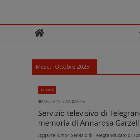
Salta
al
contenuto
Mese:
Ottobre 2025
ATTIVITÀ
Ottobre 19, 2025
Storia
Servizio televisivo di Telegr
memoria di Annarosa Garzell
/tggarzelli.mp4 Servizio di Telegranducato di T