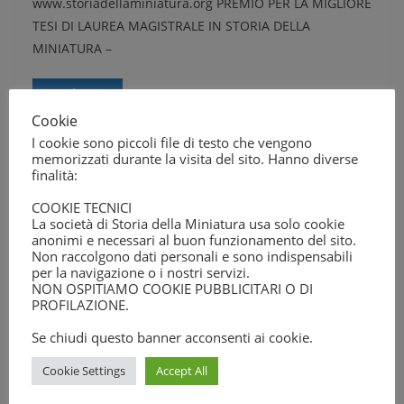
www.storiadellaminiatura.org PREMIO PER LA MIGLIORE
TESI DI LAUREA MAGISTRALE IN STORIA DELLA
MINIATURA –
Leggi tutto
Cookie
I cookie sono piccoli file di testo che vengono
memorizzati durante la visita del sito. Hanno diverse
finalità:
COMUNICAZIONI
COOKIE TECNICI
Luglio 12, 2024
Storia
La società di Storia della Miniatura usa solo cookie
Lettera ai Soci
anonimi e necessari al buon funzionamento del sito.
Non raccolgono dati personali e sono indispensabili
per la navigazione o i nostri servizi.
Care Socie, cari Soci, L’assemblea ordinaria tenutasi nel
NON OSPITIAMO COOKIE PUBBLICITARI O DI
Museo Civico Medievale di Bologna, il 9 marzo, dopo
PROFILAZIONE.
l’approvazione dei bilanci
Se chiudi questo banner acconsenti ai cookie.
Leggi tutto
Cookie Settings
Accept All