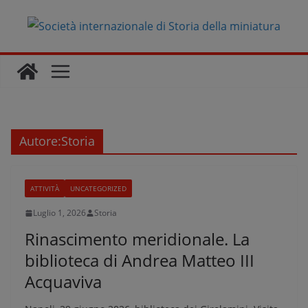
Salta
al
contenuto
Autore:
Storia
ATTIVITÀ
UNCATEGORIZED
Luglio 1, 2026
Storia
Rinascimento meridionale. La
biblioteca di Andrea Matteo III
Acquaviva