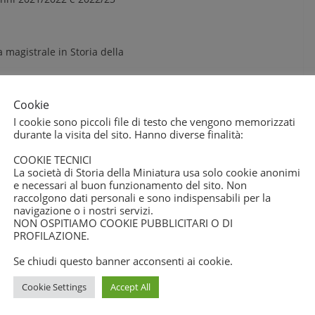
 magistrale in Storia della
Cookie
convocazione venerdì 8 marzo, alle
I cookie sono piccoli file di testo che vengono memorizzati
durante la visita del sito. Hanno diverse finalità:
ievale, e in II convocazione sabato
l seguente ordine del giorno:
COOKIE TECNICI
La società di Storia della Miniatura usa solo cookie anonimi
t. 7 (VIII capoverso) dello Statuto
e necessari al buon funzionamento del sito. Non
raccolgono dati personali e sono indispensabili per la
navigazione o i nostri servizi.
NON OSPITIAMO COOKIE PUBBLICITARI O DI
a diritto ad un solo voto che può
PROFILAZIONE.
nferita ad altro socio con un limite di
Se chiudi questo banner acconsenti ai cookie.
Cookie Settings
Accept All
 diritto a esprimere fino a tre
ediante delega scritta conferita ad