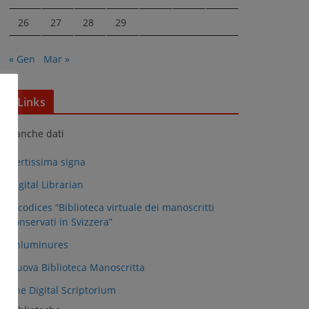
26
27
28
29
« Gen
Mar »
Links
Banche dati
Certissima signa
Digital Librarian
e-codices “Biblioteca virtuale dei manoscritti
conservati in Svizzera”
Enluminures
Nuova Biblioteca Manoscritta
The Digital Scriptorium