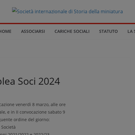
HOME
ASSOCIARSI
CARICHE SOCIALI
STATUTO
LA 
lea Soci 2024
ocazione venerdì 8 marzo, alle ore
le, e in II convocazione sabato 9
eguente ordine del giorno:
 Società
 anni 2021/2022 e 2022/23