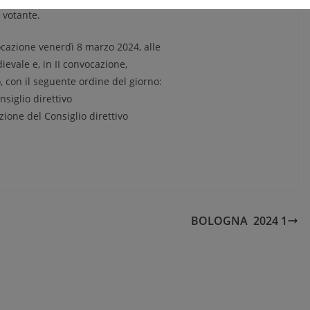
 votante.
ocazione venerdì 8 marzo 2024, alle
ievale e, in II convocazione,
, con il seguente ordine del giorno:
nsiglio direttivo
ione del Consiglio direttivo
BOLOGNA 2024 1