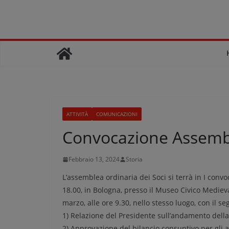
Salta
al
contenuto
ATTIVITÀ
COMUNICAZIONI
Convocazione Assemb
Febbraio 13, 2024
Storia
L’assemblea ordinaria dei Soci si terrà in I conv
18.00, in Bologna, presso il Museo Civico Medieva
marzo, alle ore 9.30, nello stesso luogo, con il s
1) Relazione del Presidente sull’andamento della
2) Approvazione del bilancio consuntivo per gli